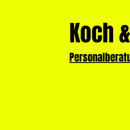
Koch &
Personalbera
für Firmen
für Bewerber
Assessments
üb