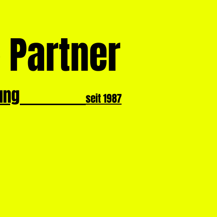
 Partner
tung
seit 1987
er Koch & Partner
Kontakt